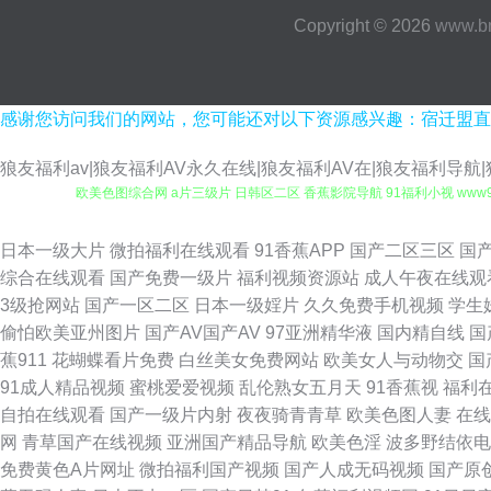
Copyright © 2026
www.b
感谢您访问我们的网站，您可能还对以下资源感兴趣：宿迁盟直
狼友福利av|狼友福利AV永久在线|狼友福利AV在|狼友福利导航
欧美色图综合网 a片三级片 日韩区二区 香蕉影院导航 91福利小视 www
91呆哥人妻系列 97偷拍视频 国产精品精品久久 美女操鸡 欧美爽入 日
日本一级大片
微拍福利在线观看
91香蕉APP
国产二区三区
国
综合在线观看
国产免费一级片
福利视频资源站
成人午夜在线观
无码 欧美性aaaaa 天天日天天弄 亚洲色图综合 91探花传媒 国产69
3级抢网站
国产一区二区
日本一级婬片
久久免费手机视频
学生
偷怕欧美亚州图片
国产AV国产AV
97亚洲精华液
国内精自线
国
航 偷拍福利 人妖性网站 日韩在线第47页 日韩无码入口 亚洲色图制服 9
蕉911
花蝴蝶看片免费
白丝美女免费网站
欧美女人与动物交
国
91成人精品视频
蜜桃爱爱视频
乱伦熟女五月天
91香蕉视
福利
清有码 91传媒熊猫视频 91网站国产 av性爱在线观看 传媒视频播放 激情
自拍在线观看
国产一级片内射
夜夜骑青青草
欧美色图人妻
在线
网
青草国产在线视频
亚洲国产精品导航
欧美色淫
波多野结依电
国产精品午夜麻烦 狠狠色97欧美 久久精品看国产 人人操超 色五月天网
免费黄色A片网址
微拍福利国产视频
国产人成无码视频
国产原