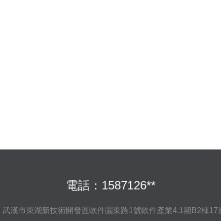
電話：1587126**
武漢市東湖新技術開發區軟件園東路1號軟件產業4.1期B2棟17