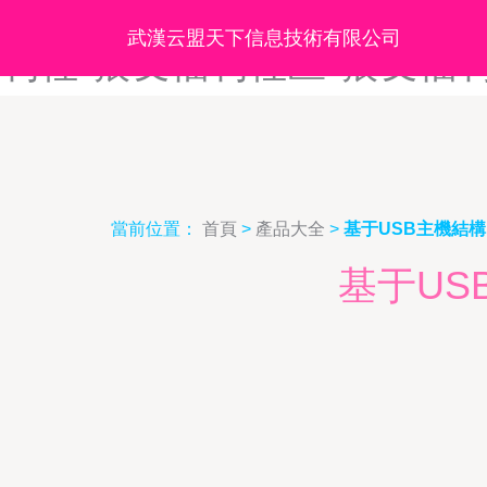
狼友福利av-狼友福利AV永
武漢云盟天下信息技術有限公司
利社-狼友福利社区-狼友福
當前位置：
首頁
>
產品大全
>
基于USB主機結
基于U