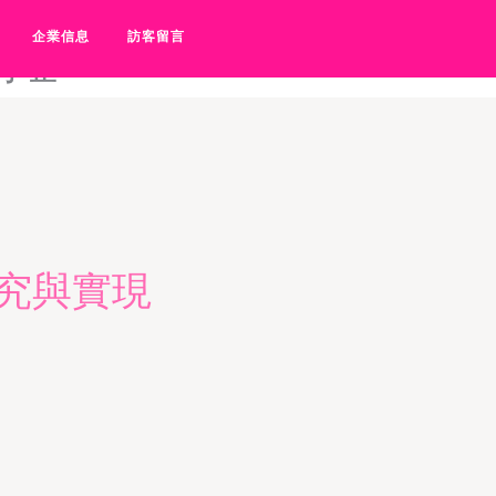
福利导航-狼友福利色欲-狼友福
企業信息
訪客留言
网址
究與實現