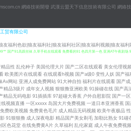
mscom.cn
網絡技術開發
武漢云盟天下信息技術有限公司
網絡
工贸有限公司
|狼友福利色欲|狼友福利社|狼友福利社区|狼友福利视频|狼友福利
99艹 国产91高跟丝袜 久草手机在线观看 免费看的91 色四月第一色 亚洲AT午夜剧
韩字幕在线观看 伊人在线成人视频 av日韩无码色色 丁香久久导航 极品毛片 久草众合网 
产精品性
乱伦种子
美国伦理大片
国产二区在线观看
美女伦理视
看
欧美图片在线观看
在线观看h视频
国产a级0
变性人妖
国产福
精品麻豆 韩美狠狠干 国产四区自拍 亚洲不卡一二一 91大神bt 91人妻人人操 av亚洲
妹Av网站
亚洲人成免费网站
91大神自拍
福利片在线观看
国产成
产精品3级片
成年女人视频
狠狠撸亚洲欧美
91操碰在线
国产高
1传媒免费观看 大香蕉伊人9 韩国自拍AV 亚洲女性黄页网站 97在线b'b 豆花在线
产精品无码电影
91插插库
97超碰大香蕉
户外自慰影院
国产一区
在线视频直播
一区xxxxx
岛国大片免费视频
一道日本亚洲香蕉
国
avav 日本婷婷com 亚洲色图少妇熟女 jk啪啪内射 国产精品九九精品 九一免费在线
免费欧美视频
免费黄色毛片
成人精品无码视频
欧美午夜极品
性
影
91狠狠撸
成人深夜电影
精品国产美女剃毛
加勒比熟女
91碰
 影音先锋三级片 97色色豆花影音 草莓视频入口 国产六页 九九热超碰 欧美A级性交大
创区色花堂
在线免费黄A片
久草福利
乱伦家庭
成人午夜免费视