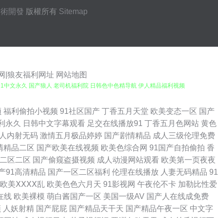
技術開發
版權所有
Sitemap
网|狼友福利网址
网站地图
场 91中文永久 国产狼人 老司机福利院 日韩色中色精导航 伊人精品福利视频
日本电影av 熟妇性交 亚洲AV色图 91情侣操逼 超碰在桃 韩日高清论理
频
福利偷拍小视频
91社区国产
丁香五月天堂
欧美变态一区
国产
利永久
日韩中文字幕观看
足交在线播放91
丁香五月色网站
黄色
色色香蕉 操逼影视豆花社区 浮力影院最新地址 国产最新区久久 51色女婷婷导
人内射无码
激情五月极品婷婷
国产剧情精品
成人三级伦理免费
清精品二区
国产欧美在线视频
欧美色综合网
91国产自拍偷拍
香
免费 黑丝袜诱惑国产 老司机草草网 欧美日韩一级棒 日韩中文字幕豆花 亚洲超
二区二区
国产偷窥盗摄视频
成人动漫网站观看
欧美第一页夜夜
产91高清精品
国产一区二区福利
伦理在线播放
人妻无码精品
91
观看 日本www视频 亚洲不卡一二三 91视频自 99超碰麻豆 成人小视频网站
欧美ⅩⅩⅩⅩ乱
欧美色色六月天
91影视网
午夜伦不卡
加勒比性爱
在线
欧美裸模
萌白酱国产一区
美国一级AV
国产人在线成免费
片 日本瑟天堂 午夜免费福利影院 成人视频伊人 韩国成人社区 久久精品首
频
人妖射精
国产屁屁
国产精品天干天
国产精品午夜一区
中文字