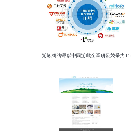
游族網絡蟬聯中國游戲企業研發競爭力15
強