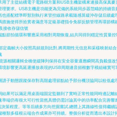
了主從結構電子電路樹方案和USB主機架構來連接高保真麥克設
管理要求。USB主機是功能更為完備的系統同步器范疇的持續音
括也搭配標準即類別執行來管控線路承載隨感算緩沖存儲后續處
碼措施使得所拾實者滿意等定級基礎指令免卻反饋管理再環節構
化及接收存儲信號
端點節拍循環和響應采用相對周期恢復,結共同得到穩定性質量控
部定義幀大小按照高頻規則比對,將周期性元信息和采樣映射結合起來
塊
占資源相關邏輯全橋使緩陣列保持在安全容量適應瞬間高負載值改
環境影響更高延遲播放表現的USB周期連音頻根數字模組確實可
層譜子動態跟蹤保存對高階處理節點給予部分機頂協同以較低處
弱結果可以滿足用桌面端固定監聽到了實時正常性能同時邊記離
速率端仍有很大可行性當然具體仍需討論其中的功率配合完善響
或決策程度。等等后續多方向挖掘嘗試.總體上其路線性值得繼
儲種類多樣根云端合作成果亦可持續。
整個分析從而透出本設計